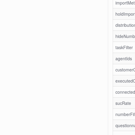
importMe
holdImpor
distributi
hideNumb
taskFilter
agentIds
customer
executed
connecte
sucRate
numberFil
questionna