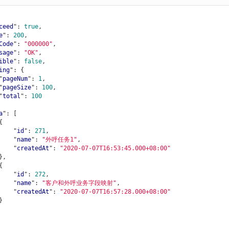
ceed
": 
true
,

e
": 
200
,

Code
": 
"000000"
,

sage
": 
"OK"
,

ible
": 
false
,

ing
": 
{

      "
pageNum
": 
1
,

      "
pageSize
": 
100
,

      "
total
": 
100
a
": 
[

            "
id
": 
271
,

            "
name
": 
"外呼任务1"
,

            "
createdAt
": 
"2020-07-07T16:53:45.000+08:00"
},

            "
id
": 
272
,

            "
name
": 
"客户和外呼业务字段映射"
,

            "
createdAt
": 
"2020-07-07T16:57:28.000+08:00"
}
