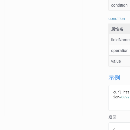
condition
condition
属性名
fieldName
operation
value
示例
curl htt
ign=
6892
返回
{
