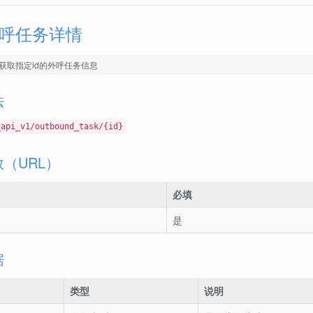
呼任务详情
获取指定id的外呼任务信息
法
_api_v1/outbound_task/{id}
（URL）
必填
是
据
类型
说明