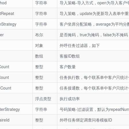
thod
字符串
导入策略-导入方式，open为导入客户中
tRepeat
字符串
导入策略，update为更新导入表单中重
onStrategy
字符串
客户坐席分配策略，average为平均分配
er
布尔
是否掩码，true为掩码，false为不掩
对象
外呼任务过滤器，如下
数组
客服ID数组
Count
整型
客户数量
Count
整型
任务执行数，每个联系单中客户只统计
dCount
整型
任务接通数，每个联系单中客户只统计
浮点类型
执行成功率
terStrategy
字符串
号码策略-过滤设置，默认为repeatNum
ireId
整型
外呼任务绑定调查问卷模板ID