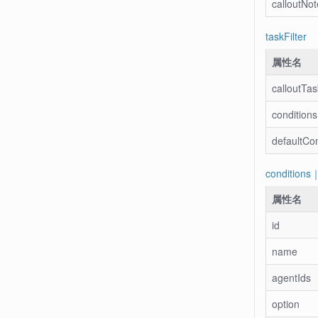
calloutNo
taskFilter
属性名
calloutTas
conditions
defaultCon
conditions｜
属性名
id
name
agentIds
option