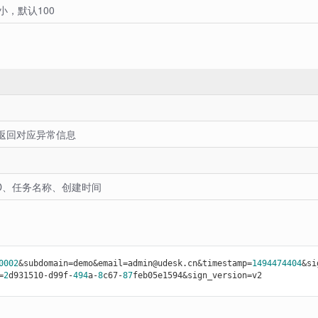
小，默认100
返回对应异常信息
D、任务名称、创建时间
0002
&subdomain=demo&email=admin@udesk.cn&timestamp=
1494474404
&si
=
2
d931510
-d
99f-
494
a-
8
c67-
87