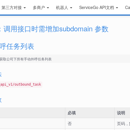
第三方对接
多商户
机器人
ServiceGo API文档
Ca
：调用接口时需增加subdomain 参数
呼任务列表
获取公司下所有手动外呼任务列表
法
_api_v1/outbound_task
数
必填
说明
否
页码，