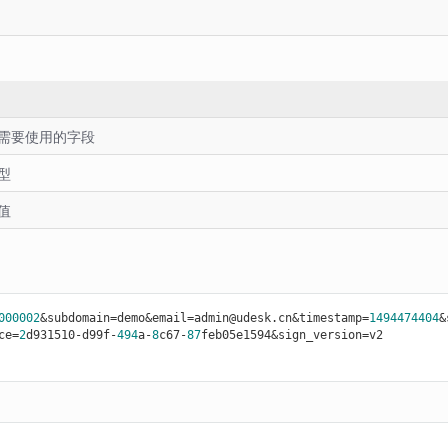
需要使用的字段
型
值
000002
&subdomain=demo&email=admin@udesk.cn&timestamp=
1494474404
&
ce=
2
d931510
-d
99f-
494
a-
8
c67-
87
feb05e1594&sign_version=v2
