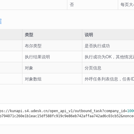
否
每页大
据
类型
说明
布尔类型
是否执行成功
执行结果说明
执行成功为OK，其他情况
对象
分页信息
对象数组
外呼任务列表信息，任务I
ps://kunapi.s4.udesk.cn/open_api_v1/outbound_task?company_id=
100
b794071c260e1b1eac15df588fc919c9e86eb742affaa742ad6c03cb52&nonce