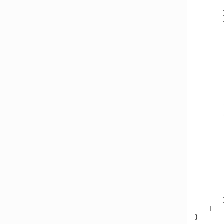
        },

        {

        },

        {

        }

    ]
