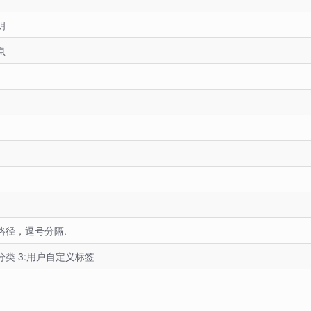
明
息
路径，逗号分隔.
未分类 3:用户自定义标签