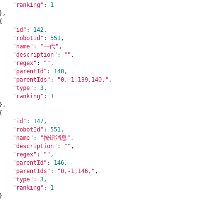
"ranking"
: 
1
"id"
: 
142
,

"robotId"
: 
551
,

"name"
: 
"一代"
,

"description"
: 
""
,

"regex"
: 
""
,

"parentId"
: 
140
,

"parentIds"
: 
"0,-1,139,140,"
,

"type"
: 
3
,

"ranking"
: 
1
"id"
: 
147
,

"robotId"
: 
551
,

"name"
: 
"按钮消息"
,

"description"
: 
""
,

"regex"
: 
""
,

"parentId"
: 
146
,

"parentIds"
: 
"0,-1,146,"
,

"type"
: 
3
,

"ranking"
: 
1