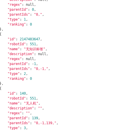
"regex"
: null,

"parentId"
: 
0
,

"parentIds"
: 
"0,"
,

"type"
: 
1
,

"ranking"
: 
0
"id"
: 
2147483647
,

"robotId"
: 
551
,

"name"
: 
"无知识标签"
,

"description"
: null,

"regex"
: null,

"parentId"
: -
1
,

"parentIds"
: 
"0,-1,"
,

"type"
: 
2
,

"ranking"
: 
0
"id"
: 
140
,

"robotId"
: 
551
,

"name"
: 
"无人机"
,

"description"
: 
""
,

"regex"
: 
""
,

"parentId"
: 
139
,

"parentIds"
: 
"0,-1,139,"
,

"type"
: 
3
,
