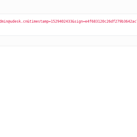
dmin@udesk.cn&timestamp=1529402433&sign=e4f683120c26df279b3642ac