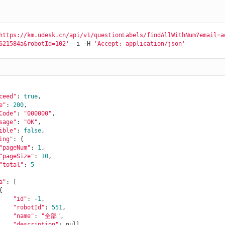
https://km.udesk.cn/api/v1/questionLabels/findAllWithNum?email=a
621584a&robotId=102'
 -i -H 
'Accept: application/json'
ceed"
: 
true
,

e"
: 
200
,

Code"
: 
"000000"
,

sage"
: 
"OK"
,

ible"
: 
false
,

ing"
: {

"pageNum"
: 
1
,

"pageSize"
: 
10
,

"total"
: 
5
a"
: [

"id"
: -
1
,

"robotId"
: 
551
,

"name"
: 
"全部"
,

"description"
: null,
