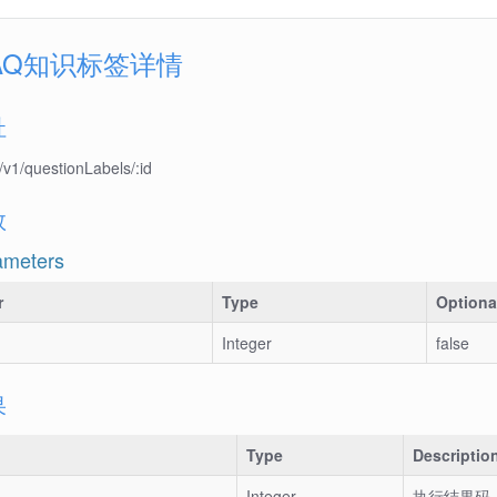
AQ知识标签详情
址
v1/questionLabels/:id
数
ameters
r
Type
Optiona
Integer
false
果
Type
Descriptio
Integer
执行结果码