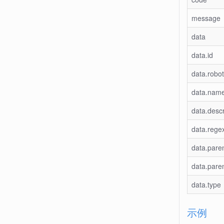
message
data
data.id
data.robot
data.nam
data.descr
data.rege
data.paren
data.pare
data.type
示例