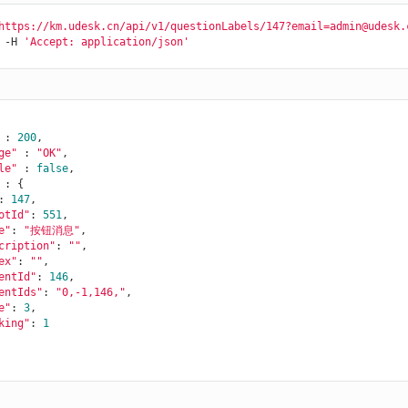
https://km.udesk.cn/api/v1/questionLabels/147?email=admin@udesk.
 -H 
'Accept: application/json'
 : 
200
,

ge"
 : 
"OK"
,

le"
 : 
false
,

 : {

: 
147
,

otId"
: 
551
,

e"
: 
"按钮消息"
,

cription"
: 
""
,

ex"
: 
""
,

entId"
: 
146
,

entIds"
: 
"0,-1,146,"
,

e"
: 
3
,

king"
: 
1