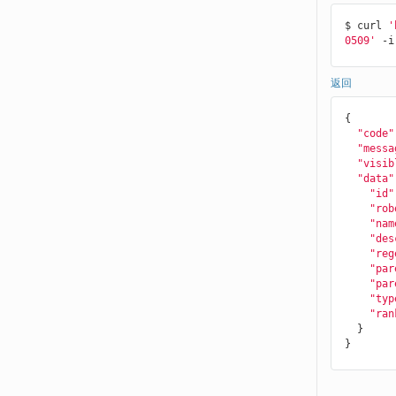
$ curl 
'
0509'
 -i
返回
{

"code"
"messa
"visib
"data"
"id"
"rob
"nam
"des
"reg
"par
"par
"typ
"ran
  }
