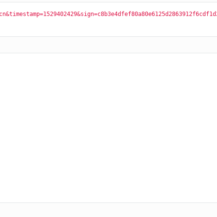
cn&timestamp=1529402429&sign=c8b3e4dfef80a80e6125d2863912f6cdf1d