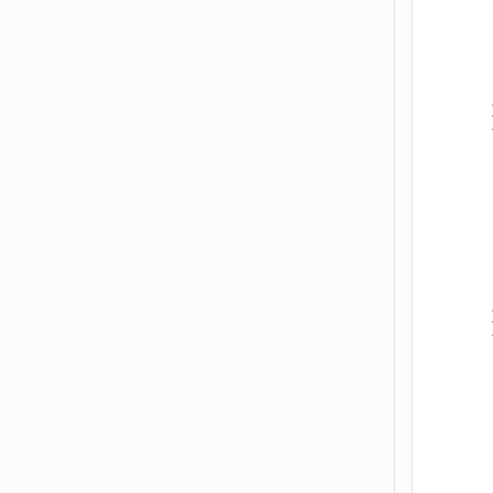
        },

        {

        },

        {
