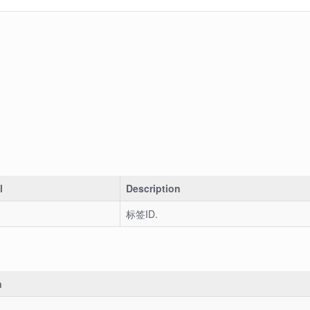
l
Description
标签ID.
n