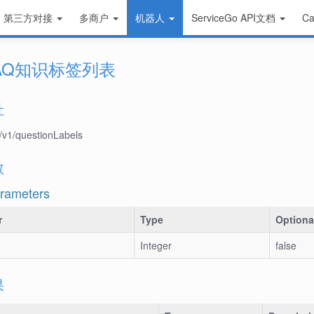
第三方对接
多商户
机器人
ServiceGo API文档
Ca
AQ知识标签列表
址
/v1/questionLabels
数
rameters
r
Type
Optiona
Integer
false
果