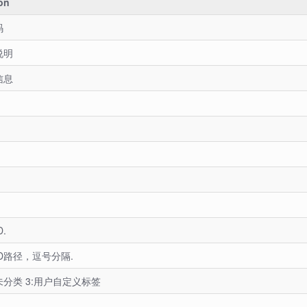
on
码
说明
信息
.
D路径，逗号分隔.
:未分类 3:用户自定义标签