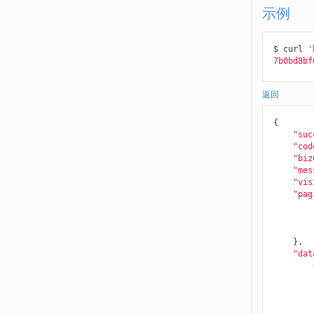
示例
$ curl 
'
7b0bd8bf
返回
{

"suc
"cod
"biz
"mes
"vis
"pag
    },

"dat
        {
