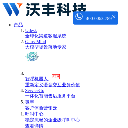
×
400-0063-789
产品
Udesk
全球化渠道客服系统
GaussMind
大模型场景落地专家
NEW
智呼机器人
重新定义语音交互业务价值
ServiceGo
一体化智能售后服务平台
微丰
客户体验营销云
呼叫中心
稳定流畅的企业级呼叫中心
查看详情