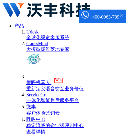
×
400-0063-789
产品
Udesk
全球化渠道客服系统
GaussMind
大模型场景落地专家
NEW
智呼机器人
重新定义语音交互业务价值
ServiceGo
一体化智能售后服务平台
微丰
客户体验营销云
呼叫中心
稳定流畅的企业级呼叫中心
查看详情