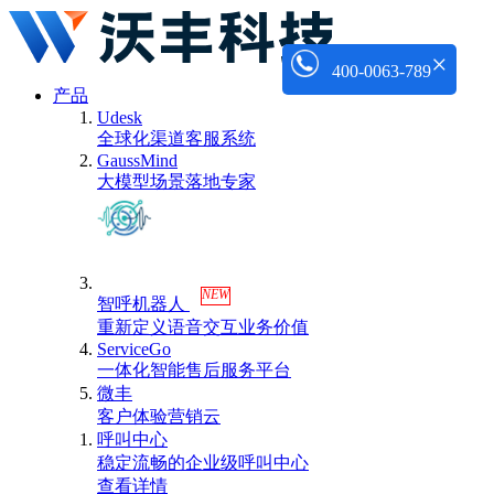
×
400-0063-789
产品
Udesk
全球化渠道客服系统
GaussMind
大模型场景落地专家
NEW
智呼机器人
重新定义语音交互业务价值
ServiceGo
一体化智能售后服务平台
微丰
客户体验营销云
呼叫中心
稳定流畅的企业级呼叫中心
查看详情