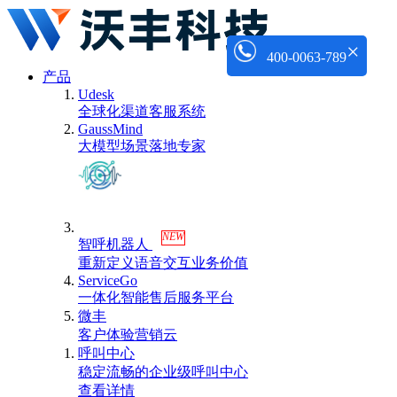
×
400-0063-789
产品
Udesk
全球化渠道客服系统
GaussMind
大模型场景落地专家
NEW
智呼机器人
重新定义语音交互业务价值
ServiceGo
一体化智能售后服务平台
微丰
客户体验营销云
呼叫中心
稳定流畅的企业级呼叫中心
查看详情